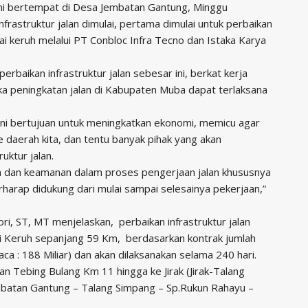
ini bertempat di Desa Jembatan Gantung, Minggu
rastruktur jalan dimulai, pertama dimulai untuk perbaikan
ai keruh melalui PT Conbloc Infra Tecno dan Istaka Karya
baikan infrastruktur jalan sebesar ini, berkat kerja
a peningkatan jalan di Kabupaten Muba dapat terlaksana
 ini bertujuan untuk meningkatkan ekonomi, memicu agar
 daerah kita, dan tentu banyak pihak yang akan
uktur jalan.
n dan keamanan dalam proses pengerjaan jalan khususnya
rharap didukung dari mulai sampai selesainya pekerjaan,”
, ST, MT menjelaskan, perbaikan infrastruktur jalan
i Keruh sepanjang 59 Km, berdasarkan kontrak jumlah
a : 188 Miliar) dan akan dilaksanakan selama 240 hari.
lan Tebing Bulang Km 11 hingga ke Jirak (Jirak-Talang
embatan Gantung – Talang Simpang – Sp.Rukun Rahayu –