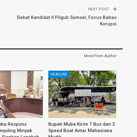
NEXT POST
Debat Kandidat II Pilgub Sumsel, Focus Bahas
Korupsi
More From Author
HEADLINE
ba Respons
Bupati Muba Kirim 7 Bus dan 2
enyuling Minyak
Speed Boat Antar Mahasiswa
l, Siapkan Langkah
Mudik