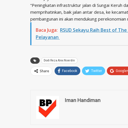
“Peningkatan infrastruktur jalan di Sungai Keruh da
memprihatinkan, baik jalan antar desa, ke kecam
pembangunan ini akan mendukung perekonomian ra
Baca Juga:
RSUD Sekayu Raih Best of The
Pelayanan
Dodi Reza Alex Noerdin
Share
Facebook
Twitter
Google
Iman Handiman