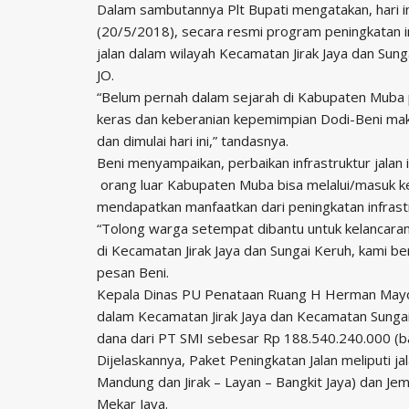
Dalam sambutannya Plt Bupati mengatakan, hari 
(20/5/2018), secara resmi program peningkatan inf
jalan dalam wilayah Kecamatan Jirak Jaya dan Sung
JO.
“Belum pernah dalam sejarah di Kabupaten Muba per
keras dan keberanian kepemimpian Dodi-Beni mak
dan dimulai hari ini,” tandasnya.
Beni menyampaikan, perbaikan infrastruktur jalan
orang luar Kabupaten Muba bisa melalui/masuk ke
mendapatkan manfaatkan dari peningkatan infrastr
“Tolong warga setempat dibantu untuk kelancara
di Kecamatan Jirak Jaya dan Sungai Keruh, kami be
pesan Beni.
Kepala Dinas PU Penataan Ruang H Herman Mayori
dalam Kecamatan Jirak Jaya dan Kecamatan Sunga
dana dari PT SMI sebesar Rp 188.540.240.000 (bac
Dijelaskannya, Paket Peningkatan Jalan meliputi ja
Mandung dan Jirak – Layan – Bangkit Jaya) dan J
Mekar Jaya.