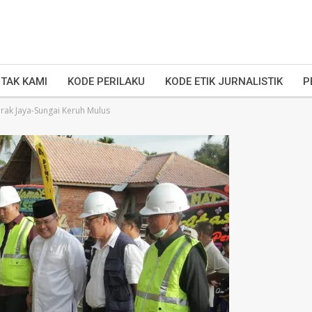
TAK KAMI
KODE PERILAKU
KODE ETIK JURNALISTIK
P
 Jirak Jaya-Sungai Keruh Mulus