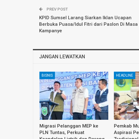
PREV POST
KPID Sumsel Larang Siarkan Iklan Ucapan
Berbuka Puasa/Idul Fitri dari Paslon Di Masa
Kampanye
JANGAN LEWATKAN
BISNIS
HEADLINE
Migrasi Pelanggan MEP ke
Pemkab Mu
PLN Tuntas, Perkuat
Aspirasi P
Keandalan Listrik dan Dorong
Tradisiona