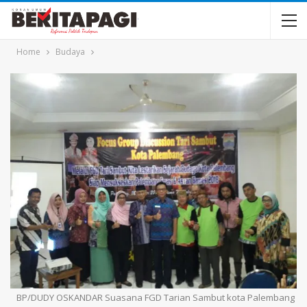
Home
Budaya
BP/DUDY OSKANDAR Suasana FGD Tarian Sambut kota Palembang