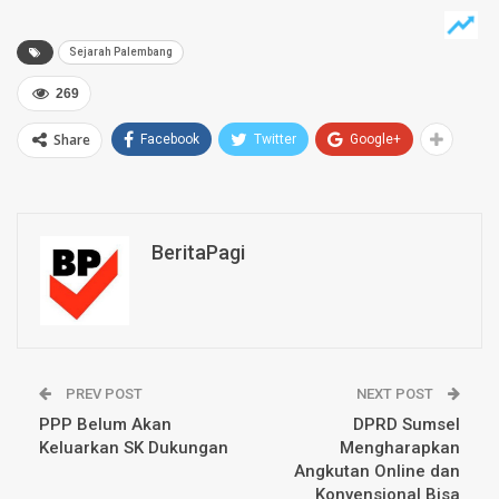
Sejarah Palembang
269
Share
Facebook
Twitter
Google+
BeritaPagi
PREV POST
NEXT POST
PPP Belum Akan
DPRD Sumsel
Keluarkan SK Dukungan
Mengharapkan
Angkutan Online dan
Konvensional Bisa