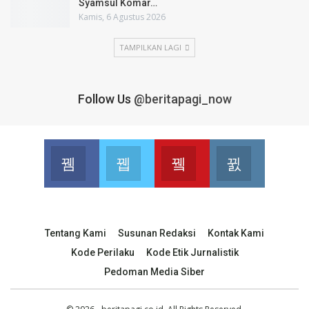
Syamsul Komar…
Kamis, 6 Agustus 2026
TAMPILKAN LAGI
Follow Us
@beritapagi_now
Facebook
Twitter
Youtube
Instagram
Join us on Facebook
Join us on Twitter
Join us on Youtube
Join us on 
Tentang Kami
Susunan Redaksi
Kontak Kami
Kode Perilaku
Kode Etik Jurnalistik
Pedoman Media Siber