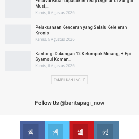
Festival Bidar Dipastikan Tetap Digelar di Sungai
Musi,…
Kamis, 6 Agustus 2026
Pelaksanaan Kenceran yang Selalu Keleleran
Kronis
Kamis, 6 Agustus 2026
Kantongi Dukungan 12 Kelompok Minang, H.Epi
Syamsul Komar…
Kamis, 6 Agustus 2026
TAMPILKAN LAGI
Follow Us
@beritapagi_now
Facebook
Twitter
Youtube
Instagram
Join us on Facebook
Join us on Twitter
Join us on Youtube
Join us on 