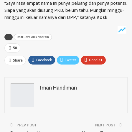
“Saya rasa empat nama ini punya peluang dan punya potensi.
Siapa yang akan diusung PKB, belum tahu. Mungkin minggu-
minggu ini keluar namanya dari DPP,” katanya.
#osk
Dodi Reza Alex Noerdin
50
Share
Facebook
Twitter
Google+
ReddIt
WhatsApp
Pinterest
Email
Iman Handiman
PREV POST
NEXT POST