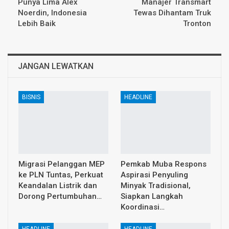
Punya Lima Alex
Manajer Transmart
Noerdin, Indonesia
Tewas Dihantam Truk
Lebih Baik
Tronton
JANGAN LEWATKAN
BISNIS
HEADLINE
Migrasi Pelanggan MEP
Pemkab Muba Respons
ke PLN Tuntas, Perkuat
Aspirasi Penyuling
Keandalan Listrik dan
Minyak Tradisional,
Dorong Pertumbuhan…
Siapkan Langkah
Koordinasi…
HEADLINE
HEADLINE