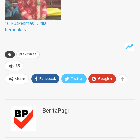
16 Puskesmas Dinilai
Kemenkes
puskesmas
65
Share
Facebook
Twitter
Google+
BeritaPagi