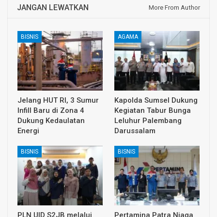
JANGAN LEWATKAN
More From Author
BISNIS
AGAMA
Jelang HUT RI, 3 Sumur
Kapolda Sumsel Dukung
Infill Baru di Zona 4
Kegiatan Tabur Bunga
Dukung Kedaulatan
Leluhur Palembang
Energi
Darussalam
BISNIS
BISNIS
PLN UID S2JB melalui
Pertamina Patra Niaga