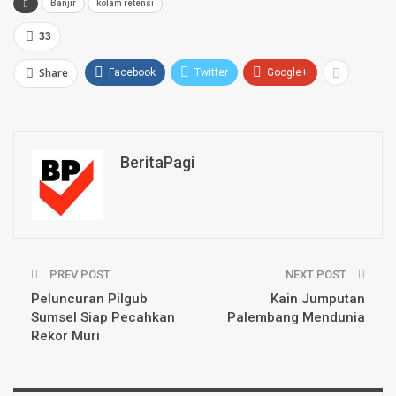
Banjir
kolam retensi
33
Share
Facebook
Twitter
Google+
BeritaPagi
PREV POST
NEXT POST
Peluncuran Pilgub
Kain Jumputan
Sumsel Siap Pecahkan
Palembang Mendunia
Rekor Muri