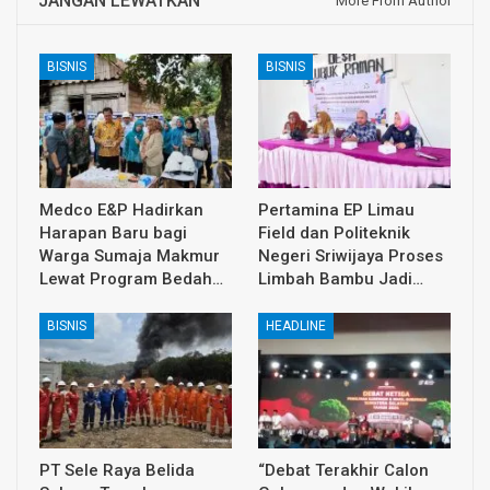
JANGAN LEWATKAN
More From Author
BISNIS
BISNIS
Medco E&P Hadirkan
Pertamina EP Limau
Harapan Baru bagi
Field dan Politeknik
Warga Sumaja Makmur
Negeri Sriwijaya Proses
Lewat Program Bedah…
Limbah Bambu Jadi…
BISNIS
HEADLINE
PT Sele Raya Belida
“Debat Terakhir Calon