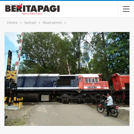
Home
Sumsel
Muaraenim