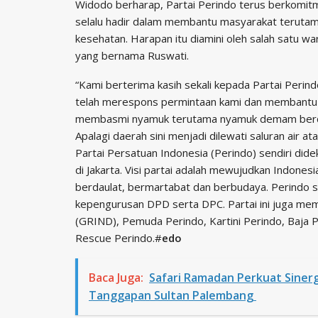
Widodo berharap, Partai Perindo terus berkomit
selalu hadir dalam membantu masyarakat terutam
kesehatan. Harapan itu diamini oleh salah satu w
yang bernama Ruswati.
“Kami berterima kasih sekali kepada Partai Perin
telah merespons permintaan kami dan membantu
membasmi nyamuk terutama nyamuk demam berd
Apalagi daerah sini menjadi dilewati saluran air at
Partai Persatuan Indonesia (Perindo) sendiri did
di Jakarta. Visi partai adalah mewujudkan Indones
berdaulat, bermartabat dan berbudaya. Perindo s
kepengurusan DPD serta DPC. Partai ini juga memi
(GRIND), Pemuda Perindo, Kartini Perindo, Baja Pe
Rescue Perindo.#
edo
Baca Juga:
Safari Ramadan Perkuat Siner
Tanggapan Sultan Palembang