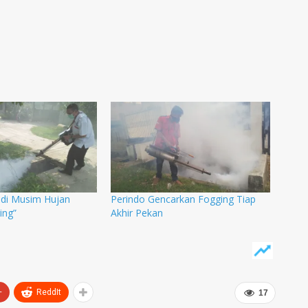
di Musim Hujan
Perindo Gencarkan Fogging Tiap
ging”
Akhir Pekan
+
ReddIt
17