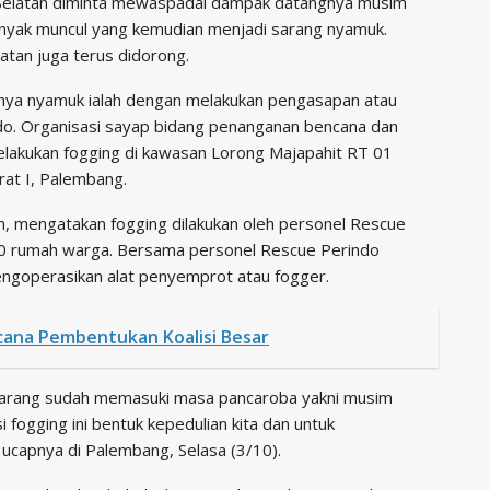
Selatan diminta mewaspadai dampak datangnya musim
nyak muncul yang kemudian menjadi sarang nyamuk.
atan juga terus didorong.
nya nyamuk ialah dengan melakukan pengasapan atau
ndo. Organisasi sayap bidang penanganan bencana dan
melakukan fogging di kawasan Lorong Majapahit RT 01
at I, Palembang.
 mengatakan fogging dilakukan oleh personel Rescue
200 rumah warga. Bersama personel Rescue Perindo
engoperasikan alat penyemprot atau fogger.
cana Pembentukan Koalisi Besar
ekarang sudah memasuki masa pancaroba yakni musim
fogging ini bentuk kepedulian kita dan untuk
capnya di Palembang, Selasa (3/10).