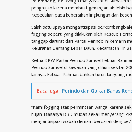
Palembang, BP
–Warga masyarakat di Sumatera 
penghujan karena membuat genangan air lebih ba
Kepedulian pada kebersihan lingkungan dan keseh
Salah satu upaya mengantisipasi berkembangbiak
fogging seperti yang dilakukan oleh Rescue Peri
tanggap darurat dari Partai Perindo ini kemarin 
Kelurahan Demang Lebar Daun, Kecamatan Ilir Bar
Ketua DPW Partai Perindo Sumsel Febuar Rahman,
Perindo Sumsel di kawasan yang dihuni sekitar 
lainnya, Febuar Rahman bahkan turun langsung m
Baca Juga:
Perindo dan Golkar Bahas Ren
“Kami fogging atas permintaan warga, karena s
hujan. Biasanya DBD mudah sekali menyerang. Aksi 
mengantisipasi wabah demam berdarah dengue,” u