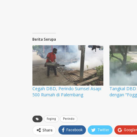
Berita Serupa
Cegah DBD, Perindo Sumsel Asapi
Tangkal DBD 
500 Rumah di Palembang
dengan “Fog
foging
Perindo
Share
Facebook
Twitter
Google