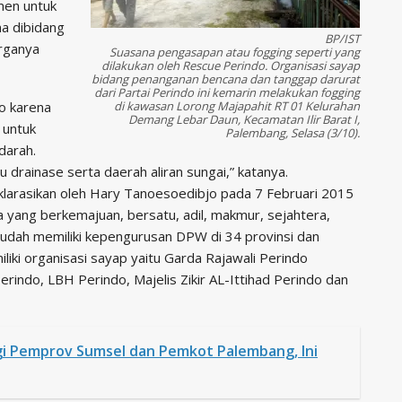
men untuk
a dibidang
BP/IST
arganya
Suasana pengasapan atau fogging seperti yang
dilakukan oleh Rescue Perindo. Organisasi sayap
bidang penanganan bencana dan tanggap darurat
dari Partai Perindo ini kemarin melakukan fogging
do karena
di kawasan Lorong Majapahit RT 01 Kelurahan
Demang Lebar Daun, Kecamatan Ilir Barat I,
 untuk
Palembang, Selasa (3/10).
arah.
au drainase serta daerah aliran sungai,” katanya.
eklarasikan oleh Hary Tanoesoedibjo pada 7 Februari 2015
ia yang berkemajuan, bersatu, adil, makmur, sejahtera,
udah memiliki kepengurusan DPW di 34 provinsi dan
liki organisasi sayap yaitu Garda Rajawali Perindo
rindo, LBH Perindo, Majelis Zikir AL-Ittihad Perindo dan
gi Pemprov Sumsel dan Pemkot Palembang, Ini