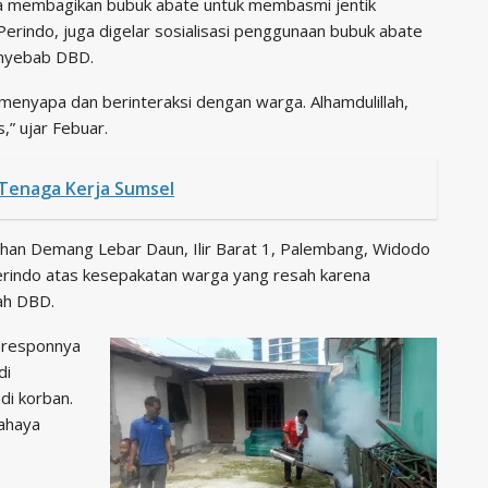
ga membagikan bubuk abate untuk membasmi jentik
erindo, juga digelar sosialisasi penggunaan bubuk abate
enyebab DBD.
a menyapa dan berinteraksi dengan warga. Alhamdulillah,
” ujar Febuar.
 Tenaga Kerja Sumsel
han Demang Lebar Daun, Ilir Barat 1, Palembang, Widodo
erindo atas kesepakatan warga yang resah karena
ah DBD.
 responnya
di
i korban.
ahaya