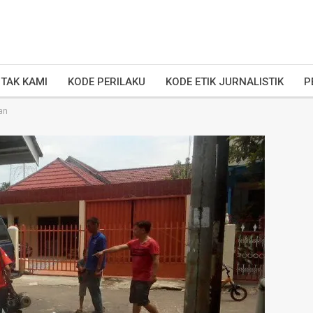
TAK KAMI
KODE PERILAKU
KODE ETIK JURNALISTIK
P
an