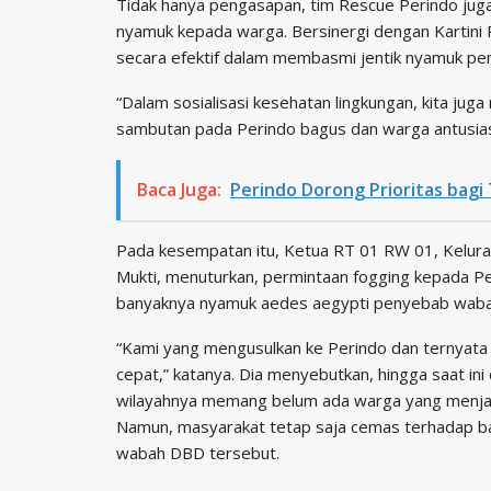
Tidak hanya pengasapan, tim Rescue Perindo ju
nyamuk kepada warga. Bersinergi dengan Kartini P
secara efektif dalam membasmi jentik nyamuk p
“Dalam sosialisasi kesehatan lingkungan, kita jug
sambutan pada Perindo bagus dan warga antusias,
Baca Juga:
Perindo Dorong Prioritas bagi
Pada kesempatan itu, Ketua RT 01 RW 01, Kelura
Mukti, menuturkan, permintaan fogging kepada P
banyaknya nyamuk aedes aegypti penyebab wab
“Kami yang mengusulkan ke Perindo dan ternyata
cepat,” katanya. Dia menyebutkan, hingga saat ini 
wilayahnya memang belum ada warga yang menjad
Namun, masyarakat tetap saja cemas terhadap b
wabah DBD tersebut.