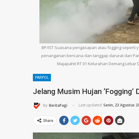
BP/IST Suasana pengasapan atau fogging seperti y
penanganan bencana dan tanggap darurat dari Part
Majapahit RT 01 Kelurahan Demang Lebar Dau
PARPOL
Jelang Musim Hujan ‘Fogging’ 
Last updated
Senin, 23 Agustus 2
By
BeritaPagi
Share