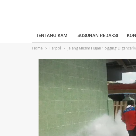
TENTANG KAMI
SUSUNAN REDAKSI
KON
Home
Parpol
Jelang Musim Hujan ‘Fogging’ Digencark