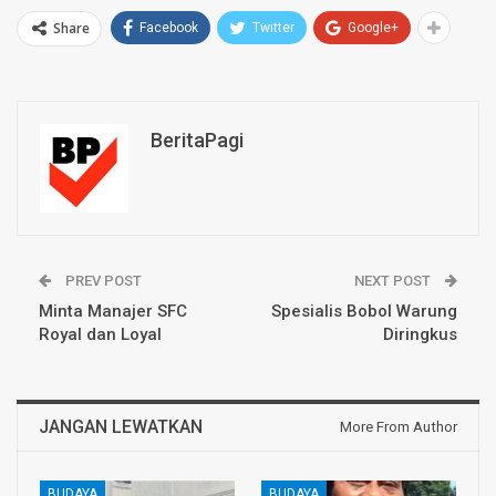
Share
Facebook
Twitter
Google+
BeritaPagi
PREV POST
NEXT POST
Minta Manajer SFC
Spesialis Bobol Warung
Royal dan Loyal
Diringkus
JANGAN LEWATKAN
More From Author
BUDAYA
BUDAYA