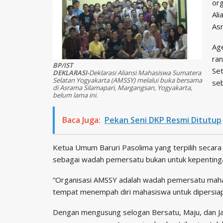
or
Ali
Asr
Age
ran
BP/IST
Set
DEKLARASI-
Deklarasi Aliansi Mahasiswa Sumatera
Selatan Yogyakarta (AMSSY) melalui buka bersama
seb
di Asrama Silamapari, Margangsan, Yogyakarta,
belum lama ini.
Baca Juga:
Pekan Seni DKP Resmi Ditutup
Ketua Umum Baruri Pasolima yang terpilih secara 
sebagai wadah pemersatu bukan untuk kepentingan
“Organisasi AMSSY adalah wadah pemersatu maha
tempat menempah diri mahasiswa untuk dipersiapka
Dengan mengusung selogan Bersatu, Maju, dan Jay