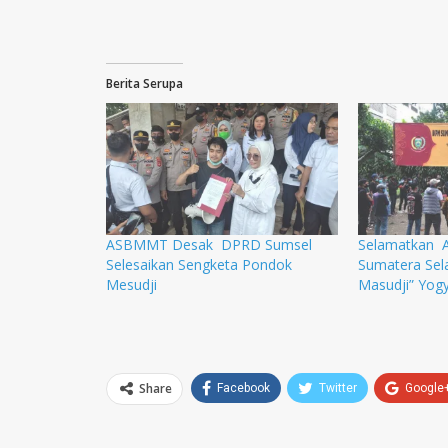
Berita Serupa
ASBMMT Desak DPRD Sumsel
Selamatkan 
Selesaikan Sengketa Pondok
Sumatera Sel
Mesudji
Masudji” Yog
Share
Facebook
Twitter
Google