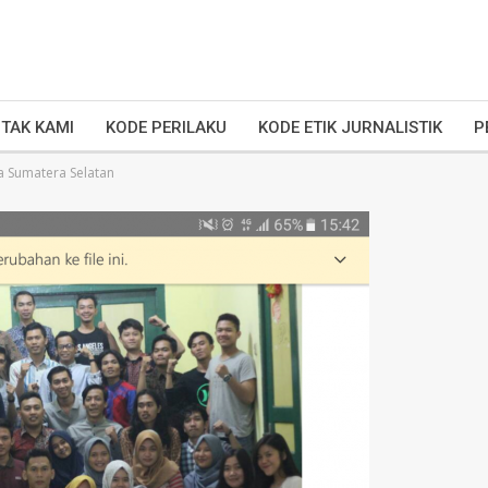
TAK KAMI
KODE PERILAKU
KODE ETIK JURNALISTIK
P
 Sumatera Selatan