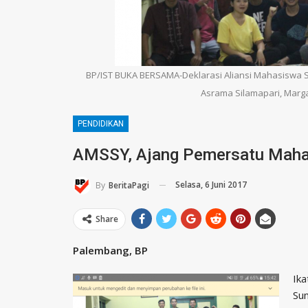
BP/IST BUKA BERSAMA-Deklarasi Aliansi Mahasiswa S
Asrama Silamapari, Marga
PENDIDIKAN
AMSSY, Ajang Pemersatu Maha
Selasa, 6 Juni 2017
By
BeritaPagi
Share
Palembang, BP
Ika
Su