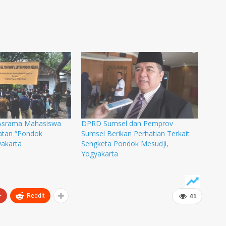
Asrama Mahasiswa
DPRD Sumsel dan Pemprov
atan “Pondok
Sumsel Berikan Perhatian Terkait
yakarta
Sengketa Pondok Mesudji,
Yogyakarta
+
ReddIt
41