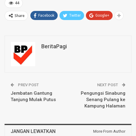
Bungsu,…
44
Share
Facebook
Twitter
Google+
BeritaPagi
PREV POST
NEXT POST
Jembatan Gantung
Pengungsi Sinabung
Tanjung Mulak Putus
Senang Pulang ke
Kampung Halaman
JANGAN LEWATKAN
More From Author