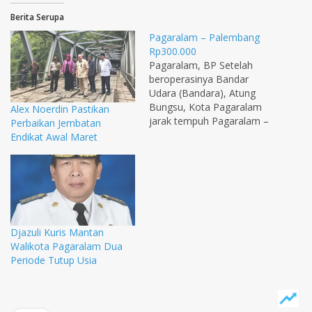
Berita Serupa
Pagaralam – Palembang
Rp300.000
Pagaralam, BP Setelah
beroperasinya Bandar
Udara (Bandara), Atung
Bungsu, Kota Pagaralam
Alex Noerdin Pastikan
jarak tempuh Pagaralam –
Perbaikan Jembatan
Palembang bisa ditembus
Endikat Awal Maret
dengan waktu 45 menit
saja, bahkan warga cukup
mengeluarkan uang
Rp313.000 untuk membeli
tiket pesawat terbang.
Kepala Dinas Perhubungan
Djazuli Kuris Mantan
Komunikasi dan
Walikota Pagaralam Dua
Informatika
Periode Tutup Usia
(Dishubkominfo), Kota
Pagaralam Paber
Napitupulu didampingi
Kepala Bandara Atung