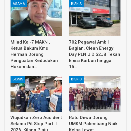
AGAMA
BISNIS
Milad Ke -7 MAKN ,
702 Pegawai Ambil
Ketua Bakum Kms
Bagian, Clean Energy
Herman Dorong
Day PLN UID S2JB Tekan
Penguatan Kedudukan
Emisi Karbon hingga
Hukum dan…
15…
BISNIS
BISNIS
Wujudkan Zero Accident
Ratu Dewa Dorong
Selama Pit Stop Part II
UMKM Palembang Naik
2026, Kilang Plaju
Kelas Lewat