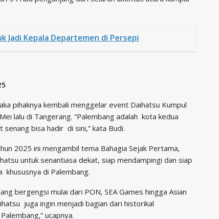
uk Jadi Kepala Departemen di Persepi
25
 maka pihaknya kembali menggelar event Daihatsu Kumpul
k Mei lalu di Tangerang. “Palembang adalah kota kedua
senang bisa hadir di sini,” kata Budi.
ahun 2025 ini mengambil tema Bahagia Sejak Pertama,
hatsu untuk senantiasa dekat, siap mendampingi dan siap
ia khususnya di Palembang.
jang bergengsi mulai dari PON, SEA Games hingga Asian
atsu juga ingin menjadi bagian dari historikal
 Palembang,” ucapnya.