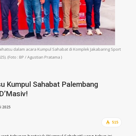
ihatsu dalam acara Kumpul Sahabat di Komplek Jakabaring Sport
025). (Foto : BP / Agustian Pratama )
tsu Kumpul Sahabat Palembang
 D’Masiv!
li 2025
515
ent tahunan bertajuk “Kumpul Sahabat” yang tahun ini