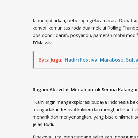
Ia menjabarkan, beberapa gelaran acara Daihats
konvoi komunitas roda dua melalui Rolling Thunder
pos donor darah, posyandu, pameran mobil modifi
D’Massiv.
Baca Juga:
Hadiri Festival Marabose, Su
Ragam Aktivitas Meriah untuk Semua Kalanga
“Kami ingin mengeksplorasi budaya Indonesia b
mengadakan festival kuliner dan menghadirkan be
menarik dan menyenangkan, yang bisa dinikmati s
jelas Budi.
Pihaknya juga mengundang salah satu pengguna s