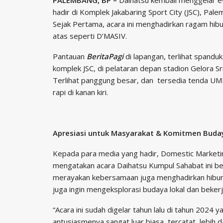
hadir di Komplek Jakabaring Sport City (JSC), P
Sejak Pertama, acara ini menghadirkan ragam hibu
atas seperti D’MASIV.
Pantauan
BeritaPagi
di lapangan, terlihat spand
komplek JSC, di pelataran depan stadion Gelora Sri
Terlihat panggung besar, dan tersedia tenda U
rapi di kanan kiri.
Apresiasi untuk Masyarakat & Komitmen Buda
Kepada para media yang hadir, Domestic Marketi
mengatakan acara Daihatsu Kumpul Sahabat ini be
merayakan kebersamaan juga menghadirkan hibura
juga ingin mengeksplorasi budaya lokal dan beke
“Acara ini sudah digelar tahun lalu di tahun 2024
antusiasmenya sangat luar biasa, tercatat lebih da