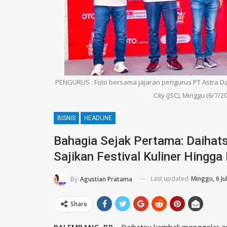
PENGURUS : Foto bersama jajaran pengurus PT Astra Da
City (JSC), Minggu (6/7/2
BISNIS
HEADLINE
Bahagia Sejak Pertama: Daiha
Sajikan Festival Kuliner Hingga
Last updated
Minggu, 6 Ju
By
Agustian Pratama
Share
PALEMBANG, BP –
Daihatsu kembali menggelar ev