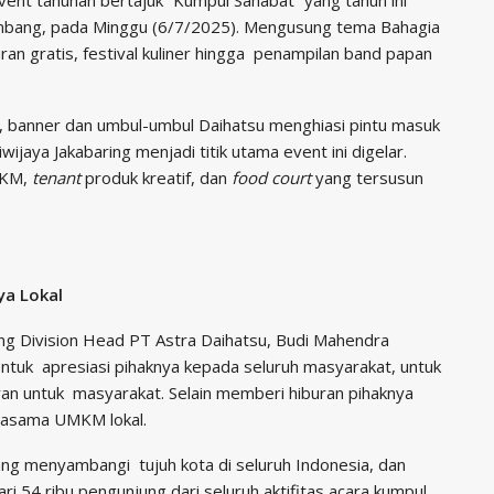
alembang, pada Minggu (6/7/2025). Mengusung tema Bahagia
ran gratis, festival kuliner hingga penampilan band papan
uk, banner dan umbul-umbul Daihatsu menghiasi pintu masuk
wijaya Jakabaring menjadi titik utama event ini digelar.
MKM,
tenant
produk kreatif, dan
food court
yang tersusun
ya Lokal
ng Division Head PT Astra Daihatsu, Budi Mahendra
ntuk apresiasi pihaknya kepada seluruh masyarakat, untuk
n untuk masyarakat. Selain memberi hiburan pihaknya
rjasama UMKM lokal.
 yang menyambangi tujuh kota di seluruh Indonesia, dan
ri 54 ribu pengunjung dari seluruh aktifitas acara kumpul