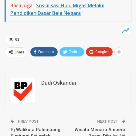
Baca Juga:
Sosialisasi Hulu Migas Melalui
Pendidikan Dasar Bela Negara
61
Share
Facebook
Twitter
Google+
Dudi Oskandar
PREV POST
NEXT POST
Pj Walikota Palembang
Wisata Menara Ampera
Kunjungi Sejumlah
Resmi Dibuka, Ini