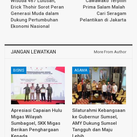
Wisuda 467 Lulusan,
Cawawako Terpilih
Erick Thohir Sorot Peran
Prima Salam Malah
Generasi Muda dalam
Cari Seragam
Dukung Pertumbuhan
Pelantikan di Jakarta
Ekonomi Nasional
JANGAN LEWATKAN
More From Author
BISNIS
AGAMA
Apresiasi Capaian Hulu
Silaturahmi Kebangsaan
Migas Wilayah
ke Gubernur Sumsel,
Sumbagsel, SKK Migas
AMY Dukung Sumsel
Berikan Penghargaan
Tangguh dan Maju
Kepada…
Lebih…