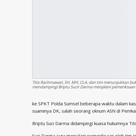
Titis Rachmawati, SH, MH, CLA, dan tim menunjukkan buk
mendampingi Briptu Sucir Darma menjalani pemeriksaan S
ke SPKT Polda Sumsel beberapa waktu dalam kasu
suaminya DK, salah seorang oknum ASN di Pemka
Briptu Suci Darma didampingi kuasa hukumnya Tit
Suci Darma juga menjalani pemeriksaan oleh tim 