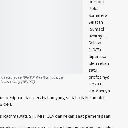
personil
Polda
Sumatera
Selatan
(Sumsel),
akhirnya ,
Selasa
(10/5)
diperiksa
oleh rekan
satu
profesinya
ti laporan ke SPKT Polda Sumsel usai
elasa siang.(BP/IST)
terkait
laporannya
s penipuan dan perzinahan yang sudah dilakukan oleh
b OKI.
is Rachmawati, SH, MH, CLA dan rekan saat pemeriksaan.
Inspektorat Kabupaten OKI yang langsung datang ke Polda