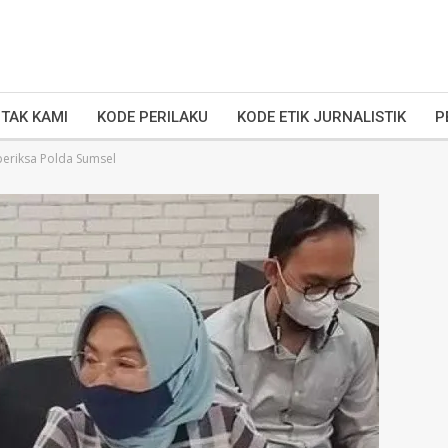
TAK KAMI
KODE PERILAKU
KODE ETIK JURNALISTIK
P
periksa Polda Sumsel