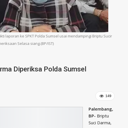
ukti laporan ke SPKT Polda Sumsel usai mendampingi Briptu Sucir
eriksaan Selasa siang.(BP/IST)
arma Diperiksa Polda Sumsel
149
Palembang,
BP-
Briptu
Suci Darma,