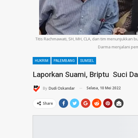
Titis Rachmawati, SH, MH, CLA, dan tim menunjukkan b
Darma menjalani pem
HUKRIM
PALEMBANG
SUMSEL
Laporkan Suami, Briptu Suci D
Selasa, 10 Mei 2022
By
Dudi Oskandar
Share