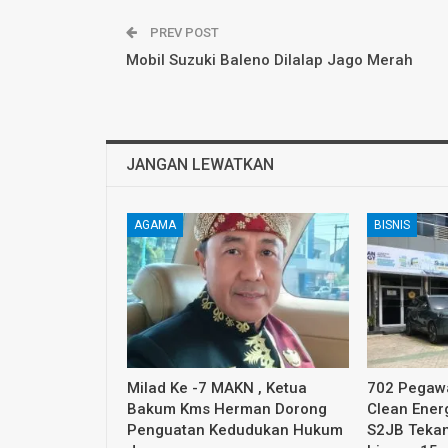
PREV POST
Mobil Suzuki Baleno Dilalap Jago Merah
JANGAN LEWATKAN
AGAMA
BISNIS
Milad Ke -7 MAKN , Ketua
702 Pegawa
Bakum Kms Herman Dorong
Clean Ener
Penguatan Kedudukan Hukum
S2JB Tekan