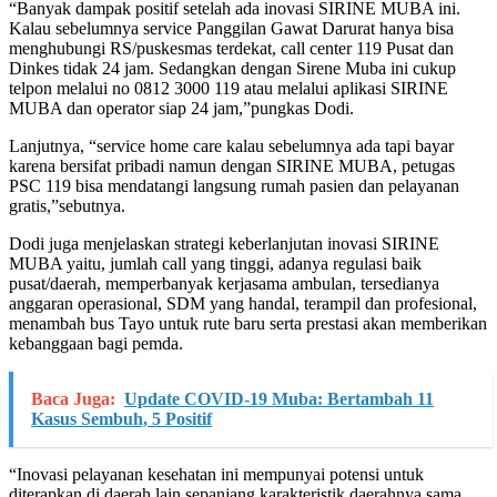
“Banyak dampak positif setelah ada inovasi SIRINE MUBA ini.
Kalau sebelumnya service Panggilan Gawat Darurat hanya bisa
menghubungi RS/puskesmas terdekat, call center 119 Pusat dan
Dinkes tidak 24 jam. Sedangkan dengan Sirene Muba ini cukup
telpon melalui no 0812 3000 119 atau melalui aplikasi SIRINE
MUBA dan operator siap 24 jam,”pungkas Dodi.
Lanjutnya, “service home care kalau sebelumnya ada tapi bayar
karena bersifat pribadi namun dengan SIRINE MUBA, petugas
PSC 119 bisa mendatangi langsung rumah pasien dan pelayanan
gratis,”sebutnya.
Dodi juga menjelaskan strategi keberlanjutan inovasi SIRINE
MUBA yaitu, jumlah call yang tinggi, adanya regulasi baik
pusat/daerah, memperbanyak kerjasama ambulan, tersedianya
anggaran operasional, SDM yang handal, terampil dan profesional,
menambah bus Tayo untuk rute baru serta prestasi akan memberikan
kebanggaan bagi pemda.
Baca Juga:
Update COVID-19 Muba: Bertambah 11
Kasus Sembuh, 5 Positif
“Inovasi pelayanan kesehatan ini mempunyai potensi untuk
diterapkan di daerah lain sepanjang karakteristik daerahnya sama,