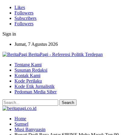
Likes
Followers
Subscribers
Followers
Sign in
Jumat, 7 Agustus 2026
BeritaPagi - Referensi Politik Terdepan
Tentang Kami
Susunan Redaksi
Kontak Kami
Kode Perilaku
Kode Etik Jurnalistik
Pedoman Media Siber
Home
Sumsel
Musi Banyuasin
Bupati Dodi Reza Antar SIRINE Muba Masuk Top 99