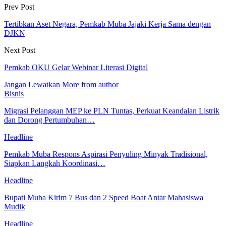
Prev Post
Tertibkan Aset Negara, Pemkab Muba Jajaki Kerja Sama dengan
DJKN
Next Post
Pemkab OKU Gelar Webinar Literasi Digital
Jangan Lewatkan
More from author
Bisnis
Migrasi Pelanggan MEP ke PLN Tuntas, Perkuat Keandalan Listrik
dan Dorong Pertumbuhan…
Headline
Pemkab Muba Respons Aspirasi Penyuling Minyak Tradisional,
Siapkan Langkah Koordinasi…
Headline
Bupati Muba Kirim 7 Bus dan 2 Speed Boat Antar Mahasiswa
Mudik
Headline