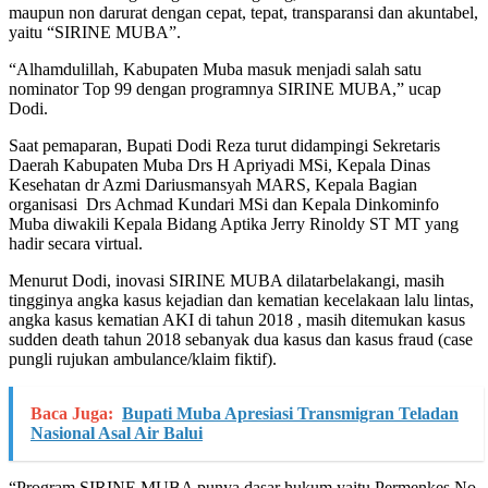
maupun non darurat dengan cepat, tepat, transparansi dan akuntabel,
yaitu “SIRINE MUBA”.
“Alhamdulillah, Kabupaten Muba masuk menjadi salah satu
nominator Top 99 dengan programnya SIRINE MUBA,” ucap
Dodi.
Saat pemaparan, Bupati Dodi Reza turut didampingi Sekretaris
Daerah Kabupaten Muba Drs H Apriyadi MSi, Kepala Dinas
Kesehatan dr Azmi Dariusmansyah MARS, Kepala Bagian
organisasi Drs Achmad Kundari MSi dan Kepala Dinkominfo
Muba diwakili Kepala Bidang Aptika Jerry Rinoldy ST MT yang
hadir secara virtual.
Menurut Dodi, inovasi SIRINE MUBA dilatarbelakangi, masih
tingginya angka kasus kejadian dan kematian kecelakaan lalu lintas,
angka kasus kematian AKI di tahun 2018 , masih ditemukan kasus
sudden death tahun 2018 sebanyak dua kasus dan kasus fraud (case
pungli rujukan ambulance/klaim fiktif).
Baca Juga:
Bupati Muba Apresiasi Transmigran Teladan
Nasional Asal Air Balui
“Program SIRINE MUBA punya dasar hukum yaitu Permenkes No