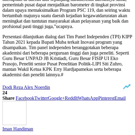
pemerintah pusat dapat menjadikan barometer di tingkat provinsi
dalam upaya memaksimalkan Program PSC 119, dan seiring waktu
bertambah majunya suatu daerah kejadian kegawatdaruratan akan
meningkat dan tuntutan masyarakat akan pelayanan yang baik dan
profsional pasti tinggi juga,”ucapnya.
Persentasi dilanjutkan dialog dari Tim Panel Independen (TPI) KIPP
Tahun 2021 kepada Bupati Muba terkait Inovasi program yang
disampaikan. Tim panel independen beranggotakan beberapa
akademisi dari beberapa perguruan tinggi dan juga peneliti. Seperti
Guru Besar UNPAD JB Kristiadi, Guru Besar FISIP UI Eko
Prasojo, Peneliti senior Pusat Penelitian Politik-LIPI Siti Zuhro,
mantan Wakil Ketua KPK Erry Hardjapamekas serta beberapa
akademisi dan peneliti lainnya.#
Dodi Reza Alex Noerdin
24
Share
Facebook
Twitter
Google+
ReddIt
WhatsApp
Pinterest
Email
Iman Handiman