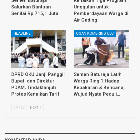
Semen Baturaja
Kenalkan Tiga Program
Salurkan Bantuan
Unggulan untuk
Senilai Rp 715,1 Juta
Pemberdayaan Warga di
Air Gading
HEADLINE
OGAN KOMERING ULU
DPRD OKU Janji Panggil
Semen Baturaja Latih
Bupati dan Direktur
Warga Ring 1 Hadapi
PDAM, Tindaklanjuti
Kebakaran & Bencana,
Protes Kenaikan Tarif
Wujud Nyata Peduli…
PREV
NEXT