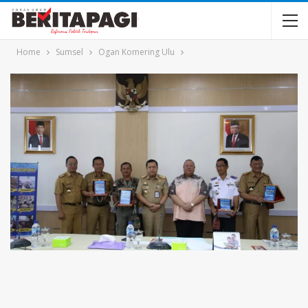
Home
Sumsel
Ogan Komering Ulu