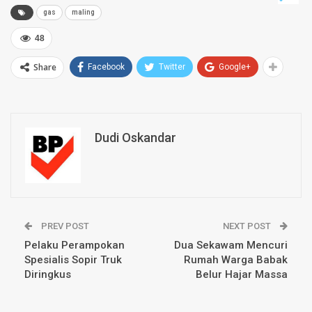
gas
maling
48
Share
Facebook
Twitter
Google+
Dudi Oskandar
PREV POST
NEXT POST
Pelaku Perampokan
Dua Sekawam Mencuri
Spesialis Sopir Truk
Rumah Warga Babak
Diringkus
Belur Hajar Massa