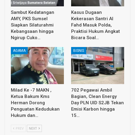
Sambut Kedatangan
Kasus Dugaan
AMY, PKS Sumsel
Kekerasan Santri Al
Siapkan Silaturahmi
Fahd Masuk Polda,
Kebangsaan hingga
Praktisi Hukum Angkat
Ngirup Cuko…
Bicara Soal…
AGAMA
BISNIS
Milad Ke -7 MAKN ,
702 Pegawai Ambil
Ketua Bakum Kms
Bagian, Clean Energy
Herman Dorong
Day PLN UID S2JB Tekan
Penguatan Kedudukan
Emisi Karbon hingga
Hukum dan…
15…
PREV
NEXT