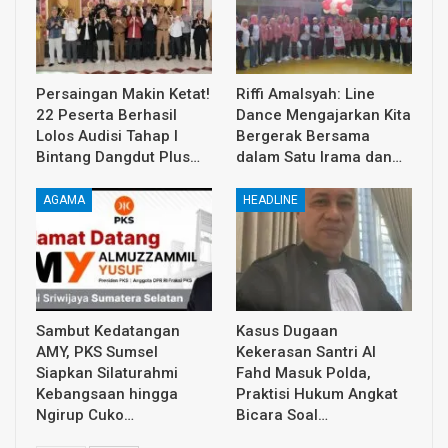
Persaingan Makin Ketat!
Riffi Amalsyah: Line
22 Peserta Berhasil
Dance Mengajarkan Kita
Lolos Audisi Tahap I
Bergerak Bersama
Bintang Dangdut Plus…
dalam Satu Irama dan…
AGAMA
HEADLINE
Sambut Kedatangan
Kasus Dugaan
AMY, PKS Sumsel
Kekerasan Santri Al
Siapkan Silaturahmi
Fahd Masuk Polda,
Kebangsaan hingga
Praktisi Hukum Angkat
Ngirup Cuko…
Bicara Soal…