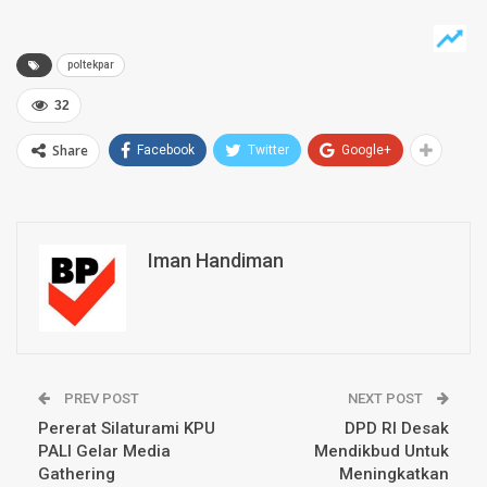
poltekpar
32
Share
Facebook
Twitter
Google+
Iman Handiman
PREV POST
NEXT POST
Pererat Silaturami KPU
DPD RI Desak
PALI Gelar Media
Mendikbud Untuk
Gathering
Meningkatkan