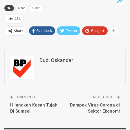
albar
Subari
434
Share
Facebook
Twitter
Google+
Dudi Oskandar
PREV POST
NEXT POST
Hilangkan Kesan Tujah
Dampak Virus Corona di
Di Sumsel
Sektor Ekonomi