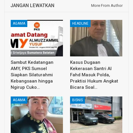
JANGAN LEWATKAN
More From Author
AGAMA
HEADLINE
Sambut Kedatangan
Kasus Dugaan
AMY, PKS Sumsel
Kekerasan Santri Al
Siapkan Silaturahmi
Fahd Masuk Polda,
Kebangsaan hingga
Praktisi Hukum Angkat
Ngirup Cuko…
Bicara Soal…
AGAMA
BISNIS