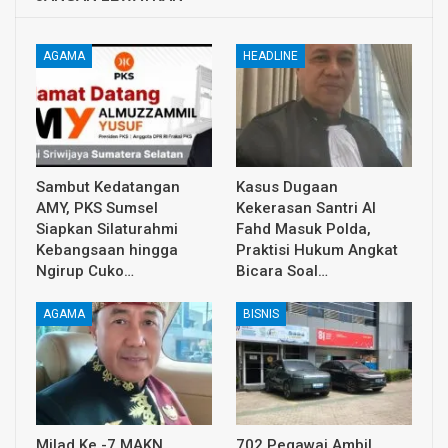
AGAMA
HEADLINE
Sambut Kedatangan
Kasus Dugaan
AMY, PKS Sumsel
Kekerasan Santri Al
Siapkan Silaturahmi
Fahd Masuk Polda,
Kebangsaan hingga
Praktisi Hukum Angkat
Ngirup Cuko…
Bicara Soal…
AGAMA
BISNIS
Milad Ke -7 MAKN ,
702 Pegawai Ambil