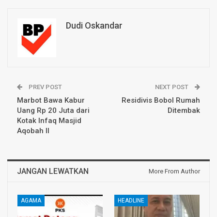
Dudi Oskandar
PREV POST
NEXT POST
Marbot Bawa Kabur
Residivis Bobol Rumah
Uang Rp 20 Juta dari
Ditembak
Kotak Infaq Masjid
Aqobah II
JANGAN LEWATKAN
More From Author
AGAMA
HEADLINE