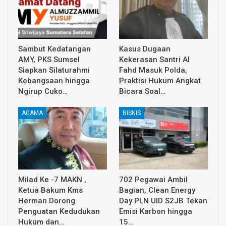
Sambut Kedatangan
Kasus Dugaan
AMY, PKS Sumsel
Kekerasan Santri Al
Siapkan Silaturahmi
Fahd Masuk Polda,
Kebangsaan hingga
Praktisi Hukum Angkat
Ngirup Cuko…
Bicara Soal…
AGAMA
BISNIS
Milad Ke -7 MAKN ,
702 Pegawai Ambil
Ketua Bakum Kms
Bagian, Clean Energy
Herman Dorong
Day PLN UID S2JB Tekan
Penguatan Kedudukan
Emisi Karbon hingga
Hukum dan…
15…