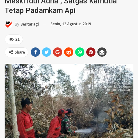
Meski Idul Adha , Satgas Karhutla
Tetap Padamkam Api
Senin, 12 Agustus 2019
By
BeritaPagi
21
Share