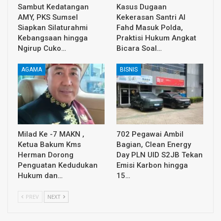
Sambut Kedatangan
Kasus Dugaan
AMY, PKS Sumsel
Kekerasan Santri Al
Siapkan Silaturahmi
Fahd Masuk Polda,
Kebangsaan hingga
Praktisi Hukum Angkat
Ngirup Cuko…
Bicara Soal…
AGAMA
BISNIS
Milad Ke -7 MAKN ,
702 Pegawai Ambil
Ketua Bakum Kms
Bagian, Clean Energy
Herman Dorong
Day PLN UID S2JB Tekan
Penguatan Kedudukan
Emisi Karbon hingga
Hukum dan…
15…
PREV
NEXT