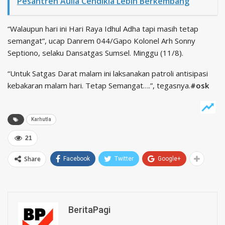
Pesantren Aulia Cendikia Lebih Berkembang
“Walaupun hari ini Hari Raya Idhul Adha tapi masih tetap
semangat”, ucap Danrem 044/Gapo Kolonel Arh Sonny
Septiono, selaku Dansatgas Sumsel. Minggu (11/8).
“Untuk Satgas Darat malam ini laksanakan patroli antisipasi
kebakaran malam hari. Tetap Semangat….”, tegasnya.
#osk
Karhutla
21
Share
Facebook
Twitter
Google+
BeritaPagi