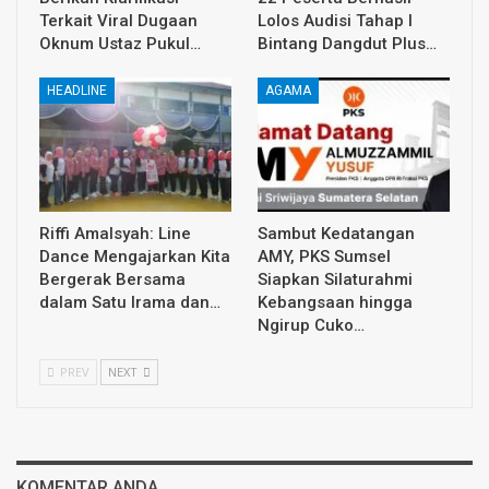
Terkait Viral Dugaan
Lolos Audisi Tahap I
Oknum Ustaz Pukul…
Bintang Dangdut Plus…
HEADLINE
AGAMA
Riffi Amalsyah: Line
Sambut Kedatangan
Dance Mengajarkan Kita
AMY, PKS Sumsel
Bergerak Bersama
Siapkan Silaturahmi
dalam Satu Irama dan…
Kebangsaan hingga
Ngirup Cuko…
PREV
NEXT
KOMENTAR ANDA