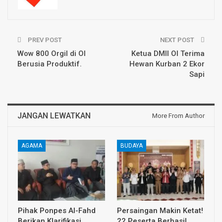
PREV POST
NEXT POST
Wow 800 Orgil di OI
Ketua DMII OI Terima
Berusia Produktif.
Hewan Kurban 2 Ekor
Sapi
JANGAN LEWATKAN
More From Author
AGAMA
BUDAYA
Pihak Ponpes Al-Fahd
Persaingan Makin Ketat!
Berikan Klarifikasi
22 Peserta Berhasil