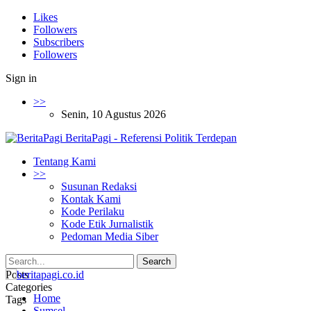
Likes
Followers
Subscribers
Followers
Sign in
>>
Senin, 10 Agustus 2026
BeritaPagi - Referensi Politik Terdepan
Tentang Kami
>>
Susunan Redaksi
Kontak Kami
Kode Perilaku
Kode Etik Jurnalistik
Pedoman Media Siber
Posts
Categories
Home
Tags
Sumsel