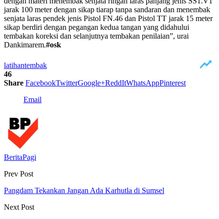
dengan materi menembak senjata ringan laras panjang jenis SS1.V1
jarak 100 meter dengan sikap tiarap tanpa sandaran dan menembak
senjata laras pendek jenis Pistol FN.46 dan Pistol TT jarak 15 meter
sikap berdiri dengan pegangan kedua tangan yang didahului
tembakan koreksi dan selanjutnya tembakan penilaian”, urai
Dankimarem.
#osk
latihan
tembak
46
Share
Facebook
Twitter
Google+
ReddIt
WhatsApp
Pinterest
Email
BeritaPagi
Prev Post
Pangdam Tekankan Jangan Ada Karhutla di Sumsel
Next Post