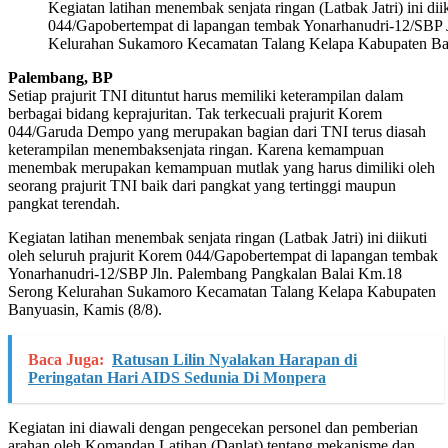
Kegiatan latihan menembak senjata ringan (Latbak Jatri) ini dii
044/Gapobertempat di lapangan tembak Yonarhanudri-12/SBP 
Kelurahan Sukamoro Kecamatan Talang Kelapa Kabupaten Ban
Palembang, BP
Setiap prajurit TNI dituntut harus memiliki keterampilan dalam
berbagai bidang keprajuritan. Tak terkecuali prajurit Korem
044/Garuda Dempo yang merupakan bagian dari TNI terus diasah
keterampilan menembaksenjata ringan. Karena kemampuan
menembak merupakan kemampuan mutlak yang harus dimiliki oleh
seorang prajurit TNI baik dari pangkat yang tertinggi maupun
pangkat terendah.
Kegiatan latihan menembak senjata ringan (Latbak Jatri) ini diikuti
oleh seluruh prajurit Korem 044/Gapobertempat di lapangan tembak
Yonarhanudri-12/SBP Jln. Palembang Pangkalan Balai Km.18
Serong Kelurahan Sukamoro Kecamatan Talang Kelapa Kabupaten
Banyuasin, Kamis (8/8).
Baca Juga:
Ratusan Lilin Nyalakan Harapan di
Peringatan Hari AIDS Sedunia Di Monpera
Kegiatan ini diawali dengan pengecekan personel dan pemberian
arahan oleh Komandan Latihan (Danlat) tentang mekanisme dan