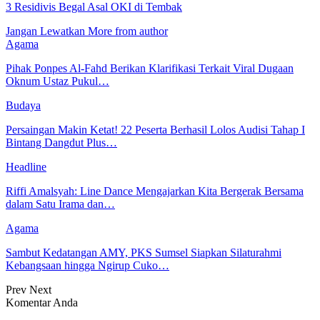
3 Residivis Begal Asal OKI di Tembak
Jangan Lewatkan
More from author
Agama
Pihak Ponpes Al-Fahd Berikan Klarifikasi Terkait Viral Dugaan
Oknum Ustaz Pukul…
Budaya
Persaingan Makin Ketat! 22 Peserta Berhasil Lolos Audisi Tahap I
Bintang Dangdut Plus…
Headline
Riffi Amalsyah: Line Dance Mengajarkan Kita Bergerak Bersama
dalam Satu Irama dan…
Agama
Sambut Kedatangan AMY, PKS Sumsel Siapkan Silaturahmi
Kebangsaan hingga Ngirup Cuko…
Prev
Next
Komentar Anda