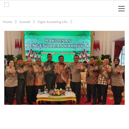
Home
Sumsel
Ogan Komering Ulu