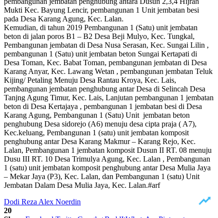
pembangunan jembatan penghubung antara Dusun 2,3,4 Hijrah
Mukti Kec. Bayung Lencir, pembangunan 1 Unit jembatan besi
pada Desa Karang Agung, Kec. Lalan.
Kemudian, di tahun 2019 Pembangunan 1 (Satu) unit jembatan
beton di jalan poros B1 – B2 Desa Beji Mulyo, Kec. Tungkal,
Pembangunan jembatan di Desa Nusa Serasan, Kec. Sungai Lilin ,
pembangunan 1 (Satu) unit jembatan beton Sungai Kertapati di
Desa Toman, Kec. Babat Toman, pembangunan jembatan di Desa
Karang Anyar, Kec. Lawang Wetan , pembangunan jembatan Teluk
Kijing/ Petaling Menuju Desa Rantau Kroya, Kec. Lais,
pembangunan jembatan penghubung antar Desa di Selincah Desa
Tanjng Agung Timur, Kec. Lais, Lanjutan pembangunan 1 jembatan
beton di Desa Kertajaya , pembangunan 1 jembatan besi di Desa
Karang Agung, Pembangunan 1 (Satu) Unit jembatan beton
penghubung Desa sidorejo (A6) menuju desa cipta praja ( A7),
Kec.keluang, Pembangunan 1 (satu) unit jembatan komposit
penghubung antar Desa Karang Makmur – Karang Rejo, Kec.
Lalan, Pembangunan 1 jembatan komposit Dusun II RT. 08 menuju
Dusu III RT. 10 Desa Trimulya Agung, Kec. Lalan , Pembangunan
1 (satu) unit jembatan komposit penghubung antar Desa Mulia Jaya
– Mekar Jaya (P3), Kec. Lalan, dan Pembangunan 1 (satu) Unit
Jembatan Dalam Desa Mulia Jaya, Kec. Lalan.#arf
Dodi Reza Alex Noerdin
20