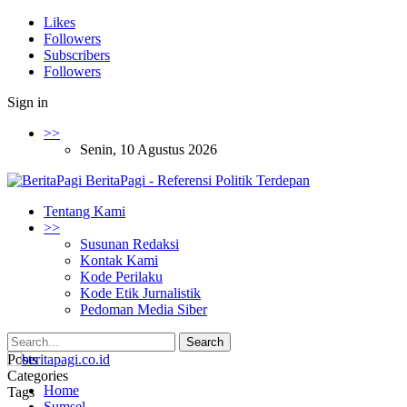
Likes
Followers
Subscribers
Followers
Sign in
>>
Senin, 10 Agustus 2026
BeritaPagi - Referensi Politik Terdepan
Tentang Kami
>>
Susunan Redaksi
Kontak Kami
Kode Perilaku
Kode Etik Jurnalistik
Pedoman Media Siber
Posts
Categories
Home
Tags
Sumsel