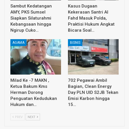
Sambut Kedatangan
Kasus Dugaan
AMY, PKS Sumsel
Kekerasan Santri Al
Siapkan Silaturahmi
Fahd Masuk Polda,
Kebangsaan hingga
Praktisi Hukum Angkat
Ngirup Cuko…
Bicara Soal…
AGAMA
BISNIS
Milad Ke -7 MAKN ,
702 Pegawai Ambil
Ketua Bakum Kms
Bagian, Clean Energy
Herman Dorong
Day PLN UID S2JB Tekan
Penguatan Kedudukan
Emisi Karbon hingga
Hukum dan…
15…
PREV
NEXT