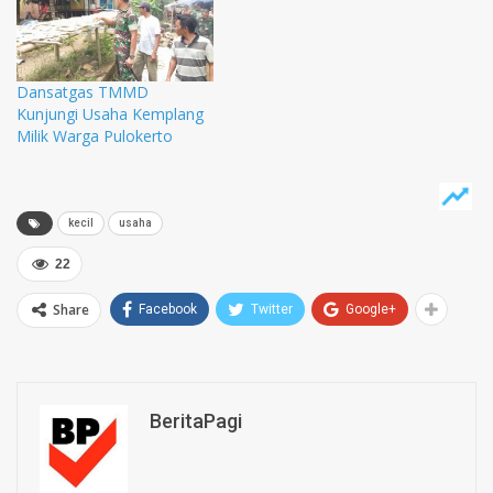
Dansatgas TMMD
Kunjungi Usaha Kemplang
Milik Warga Pulokerto
kecil
usaha
22
Share
Facebook
Twitter
Google+
BeritaPagi