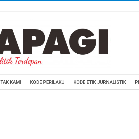
TAK KAMI
KODE PERILAKU
KODE ETIK JURNALISTIK
P