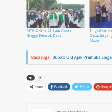
MTQ OKI ke 29 Syiar Alquran
Tingkatkan Ka
Hingga Pelosok Desa
Desa, Ini yan
Muba
Baca Juga:
Bupati OKI Ajak Pramuka Siag
OKI
Share
Facebook
Twitter
Google