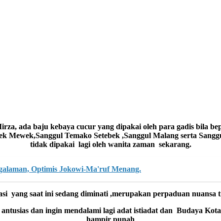
Mirza,
ada baju kebaya cucur yang dipakai oleh para gadis bila b
k Mewek,Sanggul Temako Setebek ,Sanggul Malang serta Sanggu
tidak dipakai la
gi oleh wanita zaman sekarang.
galaman, Optimis Jokowi-Ma'ruf Menang.
asi y
ang saat ini sedang diminati ,merupakan perpaduan nuansa 
 antusias dan ingin mendalami lagi adat istiadat dan Budaya K
hampir punah