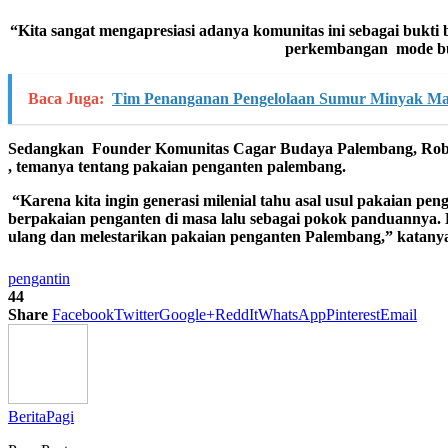
“
Kita sangat menga
presiasi adanya komunitas ini
sebagai bukti
perk
embangan mode bu
Baca Juga:
Tim Penanganan Pengelolaan Sumur Minyak Mas
Sedangkan Founder Komunitas Cagar Budaya Palembang, Rob
,
temanya tentang
pakaian penganten palembang.
“Karena kita ingin generasi milenial tahu asal usul pakaian p
berpakaian penganten di masa lalu sebagai pokok panduannya. 
ulang dan melestarikan pakaian penganten Palembang,” katany
pengantin
44
Share
Facebook
Twitter
Google+
ReddIt
WhatsApp
Pinterest
Email
BeritaPagi