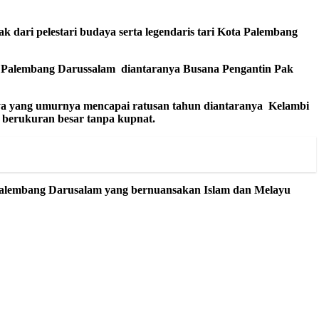
dari pelestari budaya serta legendaris t
ari
Kota Palembang
n Palembang Darussalam diantaranya Busana Pengan
tin Pak
a y
an
g
umurnya mencapai ratusan tahun
diantaranya Kelambi
i berukuran besar tanpa kupnat.
alembang
Darusalam y
an
g
bernuansakan Islam dan Melayu