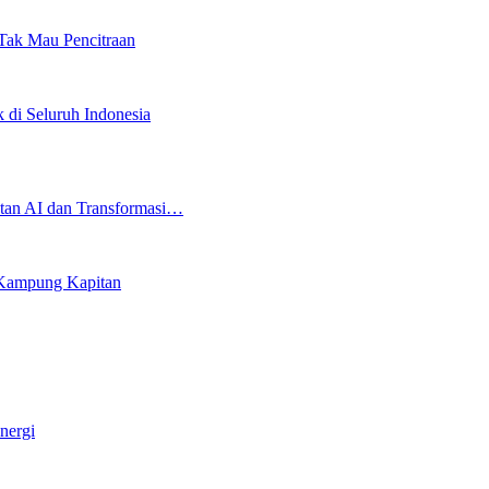
Tak Mau Pencitraan
k di Seluruh Indonesia
an AI dan Transformasi…
i Kampung Kapitan
nergi