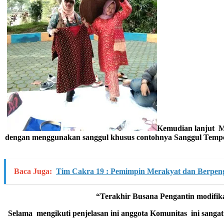
K
emudian
lanjut 
deng
an menggunakan sanggul khusus contoh
nya Sanggul Tempe
Baca Juga:
Tim Cakra 19 : Pemimpin Merakyat dan Berpen
“
Terakhir Busana Pengantin modifik
S
elama mengiku
ti penjelasan ini anggota Komunitas ini
sangat