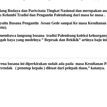
ang Budaya dan Pariwisata Tingkat Nasional
dan merupakan anak 
u Kelambi Tradis
i dan Pengantin Palembang dari masa ke m
asa .
 yaitu Busana Pengantin Aesan Gede sampai Ke masa Kesultana
ntu
)
.
 membawa langsung busana tradisi Palembang koleksi k
e
l
uar
gany
engah baya yang modelnya ” Bepesak dan Bekikik”
arti
nya baju in
rena busana ini diperkirakan sudah ada pada masa Kesultanan
P
Serendak
( penutup kep
ala ) dibuat dari pelepah daun,” katanya.