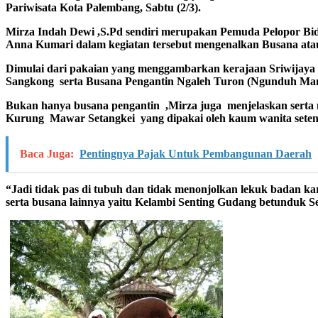
Pariwisata Kota Palembang, Sabtu (2/3).
Mirza Indah Dewi ,S.Pd
sendiri merupakan
Pemuda Pelopor Bid
Anna Kumari dalam kegiatan tersebut
mengenalkan Busana ata
Dimulai dari pakaian yang menggambarkan kerajaan Sriwijaya
Sangkong serta Busana Pen
gantin Ngaleh Turon
(Ngunduh Ma
B
ukan hanya busana pengantin ,Mirza juga menjelaskan serta
Kurung Mawar Setangkei y
an
g dipakai oleh kaum wani
ta set
Baca Juga:
Pentingnya Pajak Untuk Pembangunan Daerah
“Jadi tidak pas di tubuh
dan tid
ak menonjolkan lekuk badan
ka
serta
busana lainnya yaitu Kelambi Senting Gudang betunduk 