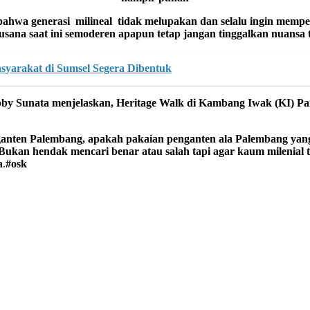
 bahwa generasi milineal tidak melupakan dan selalu ingin mem
sana saat ini
semo
deren apapun tetap jangan tinggalkan nuansa 
yarakat di Sumsel Segera Dibentuk
by Sunata menjelaskan,
Heritage Walk di Kambang Iwak (KI) Par
enganten Palembang, apakah pakaian penganten ala Palembang yan
Bukan hendak mencari benar atau salah tapi agar kaum milenial 
a
.
#osk