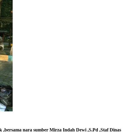
k ,bersama n
ara sumber Mirza Indah Dewi ,S.Pd ,Staf Di
nas