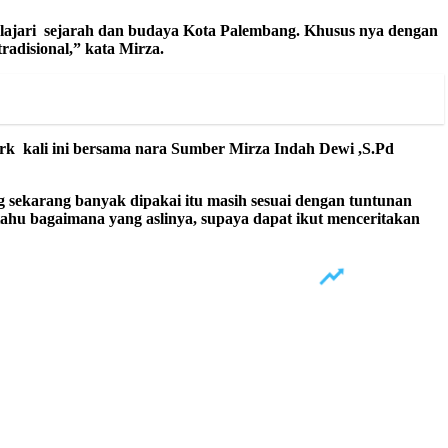
pelajari sejarah dan budaya Kota Palembang. Khusus nya dengan
t
radisional
,” kata Mirza.
k kali ini bersama n
ara Sumber Mirza Indah Dewi ,S.Pd
g sekarang banyak dipakai itu masih sesuai dengan tuntunan
tahu bagaimana yang aslinya, supaya dapat ikut menceritakan