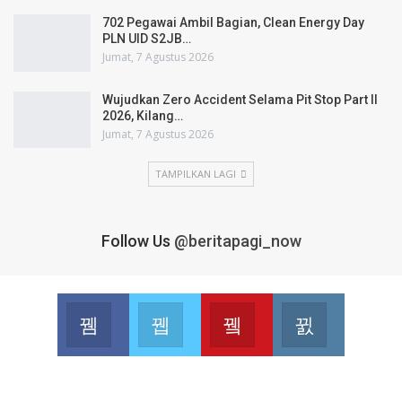
702 Pegawai Ambil Bagian, Clean Energy Day
PLN UID S2JB…
Jumat, 7 Agustus 2026
Wujudkan Zero Accident Selama Pit Stop Part II
2026, Kilang…
Jumat, 7 Agustus 2026
TAMPILKAN LAGI
Follow Us
@beritapagi_now
Facebook
Twitter
Youtube
Instagram
Join us on Facebook
Join us on Twitter
Join us on Youtube
Join us on 