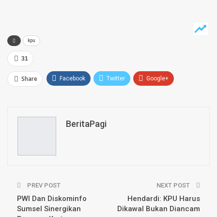
kpu
31
Share
Facebook
Twitter
Google+
ReddIt
WhatsApp
Pinterest
Email
BeritaPagi
PREV POST
NEXT POST
PWI Dan Diskominfo
Hendardi: KPU Harus
Sumsel Sinergikan
Dikawal Bukan Diancam