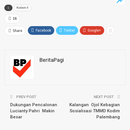
Kodam II
16
Share
Facebook
Twitter
Google+
BeritaPagi
PREV POST
NEXT POST
Dukungan Pencalonan
Kalangan Ojol Kebagian
Lucianty Pahri Makin
Sosialisasi TMMD Kodim
Besar
Palembang