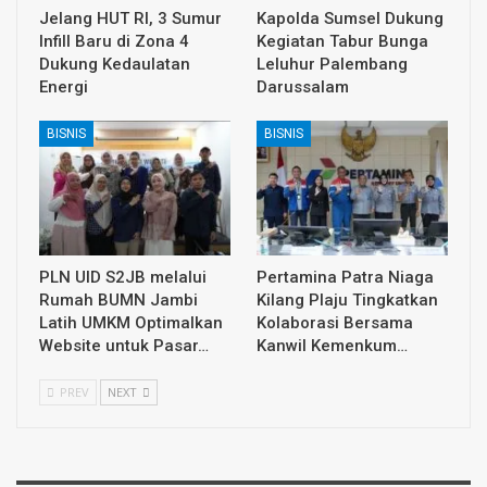
Jelang HUT RI, 3 Sumur
Kapolda Sumsel Dukung
Infill Baru di Zona 4
Kegiatan Tabur Bunga
Dukung Kedaulatan
Leluhur Palembang
Energi
Darussalam
BISNIS
BISNIS
PLN UID S2JB melalui
Pertamina Patra Niaga
Rumah BUMN Jambi
Kilang Plaju Tingkatkan
Latih UMKM Optimalkan
Kolaborasi Bersama
Website untuk Pasar…
Kanwil Kemenkum…
PREV
NEXT