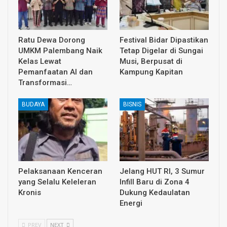
Ratu Dewa Dorong
Festival Bidar Dipastikan
UMKM Palembang Naik
Tetap Digelar di Sungai
Kelas Lewat
Musi, Berpusat di
Pemanfaatan AI dan
Kampung Kapitan
Transformasi…
BUDAYA
BISNIS
Pelaksanaan Kenceran
Jelang HUT RI, 3 Sumur
yang Selalu Keleleran
Infill Baru di Zona 4
Kronis
Dukung Kedaulatan
Energi
PREV
NEXT