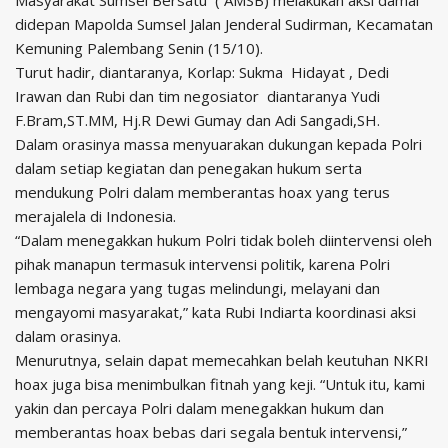
Masyarakat Sumsel Bersatu ( AMSB) melakukan aksi damai
didepan Mapolda Sumsel Jalan Jenderal Sudirman, Kecamatan
Kemuning Palembang Senin (15/10).
Turut hadir, diantaranya,
Korlap: Sukma Hidayat , Dedi
Irawan dan Rubi dan t
im negosiator diantaranya Yudi
F.Bram,ST.MM, Hj.R Dewi Gumay dan Adi Sangadi,SH.
Dalam orasinya massa menyuarakan dukungan kepada Polri
dalam setiap kegiatan dan penegakan hukum serta
mendukung Polri dalam memberantas hoax yang terus
merajalela di Indonesia.
“Dalam menegakkan hukum Polri tidak boleh diintervensi oleh
pihak manapun termasuk intervensi politik, karena Polri
lembaga negara yang tugas melindungi, melayani dan
mengayomi masyarakat,” kata Rubi Indiarta koordinasi aksi
dalam orasinya.
Menurutnya, selain dapat memecahkan belah keutuhan NKRI
hoax juga bisa menimbulkan fitnah yang keji. “Untuk itu, kami
yakin dan percaya Polri dalam menegakkan hukum dan
memberantas hoax bebas dari segala bentuk intervensi,”