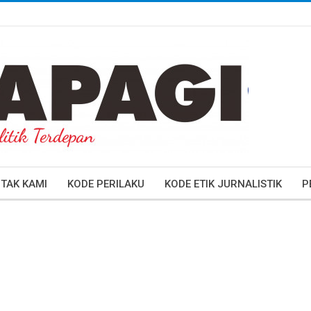
TAK KAMI
KODE PERILAKU
KODE ETIK JURNALISTIK
P