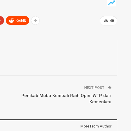
+
ReddIt
49
NEXT POST
Pemkab Muba Kembali Raih Opini WTP dari
Kemenkeu
More From Author