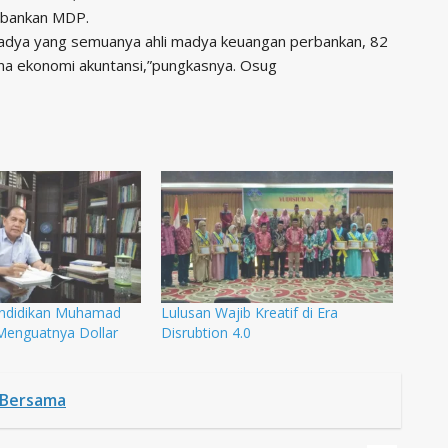
rbankan MDP.
i madya yang semuanya ahli madya keuangan perbankan, 82
na ekonomi akuntansi,”pungkasnya. Osug
endidikan Muhamad
Lulusan Wajib Kreatif di Era
Menguatnya Dollar
Disrubtion 4.0
 Bersama