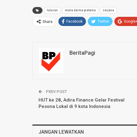
lulusan
mulia darma pratama
sarjana
Share
Facebook
Twitter
Google
BeritaPagi
PREV POST
HUT ke 28, Adira Finance Gelar Festival
Pesona Lokal di 9 kota Indonesia
JANGAN LEWATKAN