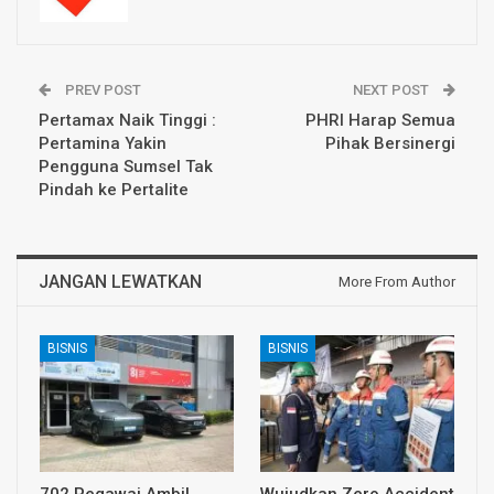
PREV POST
NEXT POST
Pertamax Naik Tinggi :
PHRI Harap Semua
Pertamina Yakin
Pihak Bersinergi
Pengguna Sumsel Tak
Pindah ke Pertalite
JANGAN LEWATKAN
More From Author
BISNIS
BISNIS
702 Pegawai Ambil
Wujudkan Zero Accident