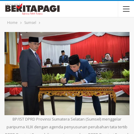
Home
Sumsel
BP/IST DPRD Provinsi Sumatera Selatan (Sumsel) menggelar
paripurna XLIX dengan agenda penyusunan perubahan tata tertib