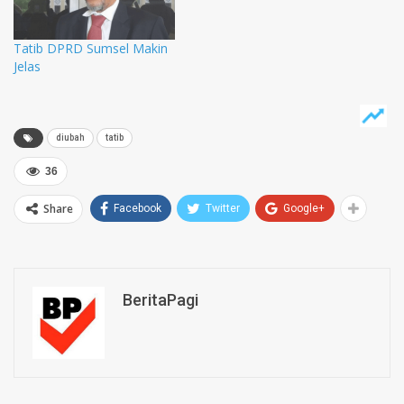
Tatib DPRD Sumsel Makin
Jelas
diubah
tatib
36
Share
Facebook
Twitter
Google+
BeritaPagi