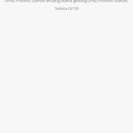
DPRD Provinsi Sumsel diruang utama gedung DPRD Provinsi Sumsel,
Selasa (3/10)