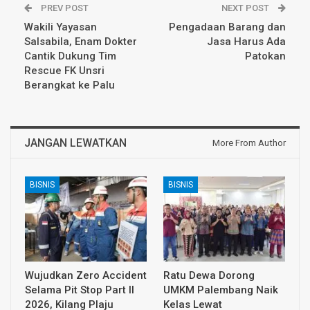
PREV POST
NEXT POST
Wakili Yayasan
Pengadaan Barang dan
Salsabila, Enam Dokter
Jasa Harus Ada
Cantik Dukung Tim
Patokan
Rescue FK Unsri
Berangkat ke Palu
JANGAN LEWATKAN
More From Author
BISNIS
BISNIS
Wujudkan Zero Accident
Ratu Dewa Dorong
Selama Pit Stop Part II
UMKM Palembang Naik
2026, Kilang Plaju
Kelas Lewat