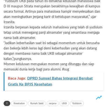
“Yudisium UKB pada tahun ini dimaknai kelulusan mahasiswa baik
D III maupun Strata merupakan berakhirnya kewajiban di kampus
secara formal. Artinya para mahasiswa hampir menyelesaikan dan
akan meningkatkan jenjang karir di kehidupan masyarakat,” ujar
Irzanita.
Irzanita berpesan kepada seluruh mahasiswa yang telah di yudisium
tetap untuk memegang panji almamater yang senantiasa menjaga
nama baik almamater.
“Jadikan keberhasilan saat ini sebagai momentum untuk berusaha
dan bekerja lebih keras lagi demi keberhasilan yang akan datang
dengan membawa nama baik UKB sebagai almamater
kalian,”pungkasnya.
Momen kelulusan merupakan momen yang ditunggu dan siap
memasuki dunia kerja bagi para alumni. #sug
Baca Juga:
DPRD Sumsel Bahas Integrasi Berobat
Gratis Ke BPJS Kesehatan
Kesehatan
Rumah Sakit
sarjana
UKB
Yudisium