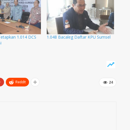
etapkan 1.014 DCS
1.048 Bacaleg Daftar KPU Sumsel
i
+
ReddIt
24