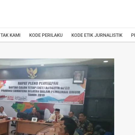
TAK KAMI
KODE PERILAKU
KODE ETIK JURNALISTIK
P