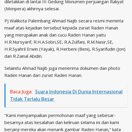
diletakkan di lantai III Gedung Monumen perjuangan Rakyat
(Monpera) akhirnya selesai.
Pj Walikota Palembang Ahmad Najib secara resmi meminta
maaf atas kejadian tersebut kepada zuriat Raden Hanan
yang merupakan anak dan cucu Raden Hanan yaitu
H.R.Nursyarif, R.H.A.Sobri,SE, R.A.Zulfani, R.M.Nasir,SE,
H.R.Syahril Erwin (Yayak), R.Herbeni (Beni), R.Syarifudin (Jon)
dan R.Zainal Abidin.
Selainitu Ahmad Najib juga menerima dokumen dan photo
Raden Hanan dari zuriat Raden Hanan.
Baca Juga:
Suara Indonesia Di Dunia Internasional
Tidak Terlalu Besar
“Kami menyampaikan permohonan maaf yang sebesar-
besarnya atas kesalahan dan keliruan selama ini dan kami
berjanji mereka akan menarik gambar Raden Hanan,” kata