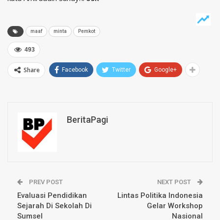
maaf
minta
Pemkot
493
Share
Facebook
Twitter
Google+
BeritaPagi
PREV POST
NEXT POST
Evaluasi Pendidikan
Lintas Politika Indonesia
Sejarah Di Sekolah Di
Gelar Workshop
Sumsel
Nasional