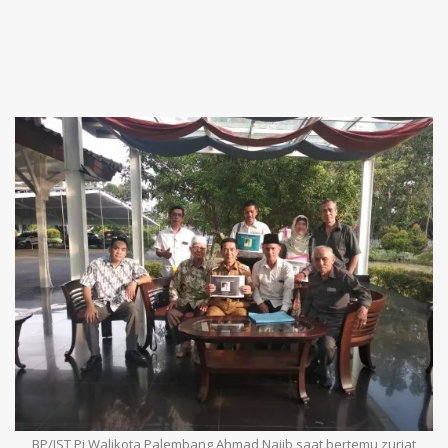
BP/IST Pj Walikota Palembang Ahmad Najib saat bertemu zuriat