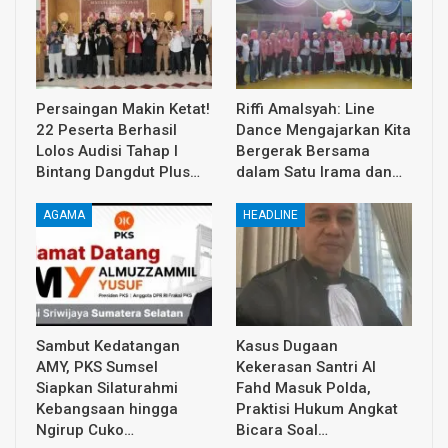
Persaingan Makin Ketat!
Riffi Amalsyah: Line
22 Peserta Berhasil
Dance Mengajarkan Kita
Lolos Audisi Tahap I
Bergerak Bersama
Bintang Dangdut Plus…
dalam Satu Irama dan…
AGAMA
HEADLINE
Sambut Kedatangan
Kasus Dugaan
AMY, PKS Sumsel
Kekerasan Santri Al
Siapkan Silaturahmi
Fahd Masuk Polda,
Kebangsaan hingga
Praktisi Hukum Angkat
Ngirup Cuko…
Bicara Soal…