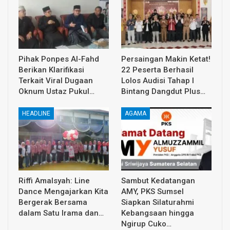
Pihak Ponpes Al-Fahd
Persaingan Makin Ketat!
Berikan Klarifikasi
22 Peserta Berhasil
Terkait Viral Dugaan
Lolos Audisi Tahap I
Oknum Ustaz Pukul…
Bintang Dangdut Plus…
HEADLINE
AGAMA
Riffi Amalsyah: Line
Sambut Kedatangan
Dance Mengajarkan Kita
AMY, PKS Sumsel
Bergerak Bersama
Siapkan Silaturahmi
dalam Satu Irama dan…
Kebangsaan hingga
Ngirup Cuko…