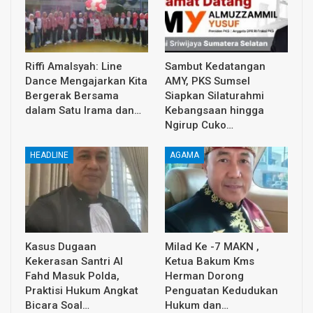
Riffi Amalsyah: Line
Sambut Kedatangan
Dance Mengajarkan Kita
AMY, PKS Sumsel
Bergerak Bersama
Siapkan Silaturahmi
dalam Satu Irama dan…
Kebangsaan hingga
Ngirup Cuko…
HEADLINE
AGAMA
Kasus Dugaan
Milad Ke -7 MAKN ,
Kekerasan Santri Al
Ketua Bakum Kms
Fahd Masuk Polda,
Herman Dorong
Praktisi Hukum Angkat
Penguatan Kedudukan
Bicara Soal…
Hukum dan…