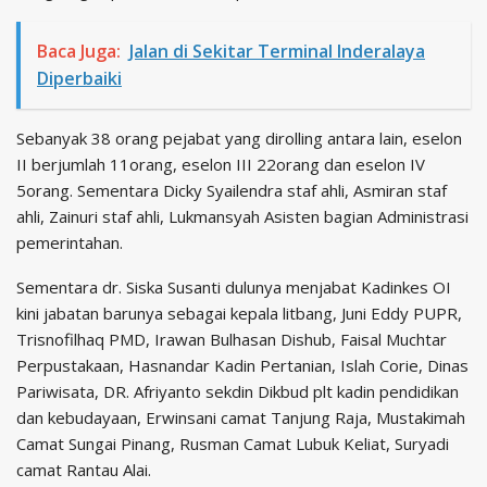
Baca Juga:
Jalan di Sekitar Terminal Inderalaya
Diperbaiki
Sebanyak 38 orang pejabat yang dirolling antara lain, eselon
II berjumlah 11orang, eselon III 22orang dan eselon IV
5orang. Sementara Dicky Syailendra staf ahli, Asmiran staf
ahli, Zainuri staf ahli, Lukmansyah Asisten bagian Administrasi
pemerintahan.
Sementara dr. Siska Susanti dulunya menjabat Kadinkes OI
kini jabatan barunya sebagai kepala litbang, Juni Eddy PUPR,
Trisnofilhaq PMD, Irawan Bulhasan Dishub, Faisal Muchtar
Perpustakaan, Hasnandar Kadin Pertanian, Islah Corie, Dinas
Pariwisata, DR. Afriyanto sekdin Dikbud plt kadin pendidikan
dan kebudayaan, Erwinsani camat Tanjung Raja, Mustakimah
Camat Sungai Pinang, Rusman Camat Lubuk Keliat, Suryadi
camat Rantau Alai.