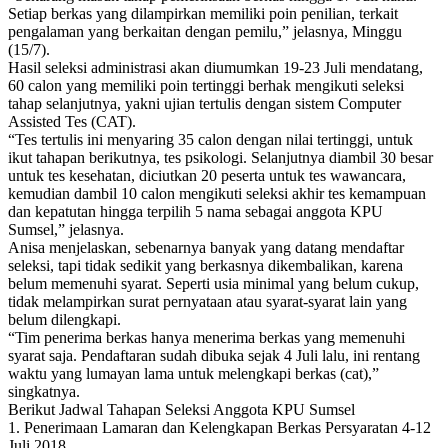
Setiap berkas yang dilampirkan memiliki poin penilian, terkait
pengalaman yang berkaitan dengan pemilu,” jelasnya, Minggu
(15/7).
Hasil seleksi administrasi akan diumumkan 19-23 Juli mendatang,
60 calon yang memiliki poin tertinggi berhak mengikuti seleksi
tahap selanjutnya, yakni ujian tertulis dengan sistem Computer
Assisted Tes (CAT).
“Tes tertulis ini menyaring 35 calon dengan nilai tertinggi, untuk
ikut tahapan berikutnya, tes psikologi. Selanjutnya diambil 30 besar
untuk tes kesehatan, diciutkan 20 peserta untuk tes wawancara,
kemudian dambil 10 calon mengikuti seleksi akhir tes kemampuan
dan kepatutan hingga terpilih 5 nama sebagai anggota KPU
Sumsel,” jelasnya.
Anisa menjelaskan, sebenarnya banyak yang datang mendaftar
seleksi, tapi tidak sedikit yang berkasnya dikembalikan, karena
belum memenuhi syarat. Seperti usia minimal yang belum cukup,
tidak melampirkan surat pernyataan atau syarat-syarat lain yang
belum dilengkapi.
“Tim penerima berkas hanya menerima berkas yang memenuhi
syarat saja. Pendaftaran sudah dibuka sejak 4 Juli lalu, ini rentang
waktu yang lumayan lama untuk melengkapi berkas (cat),”
singkatnya.
Berikut Jadwal Tahapan Seleksi Anggota KPU Sumsel
1. Penerimaan Lamaran dan Kelengkapan Berkas Persyaratan 4-12
Juli 2018