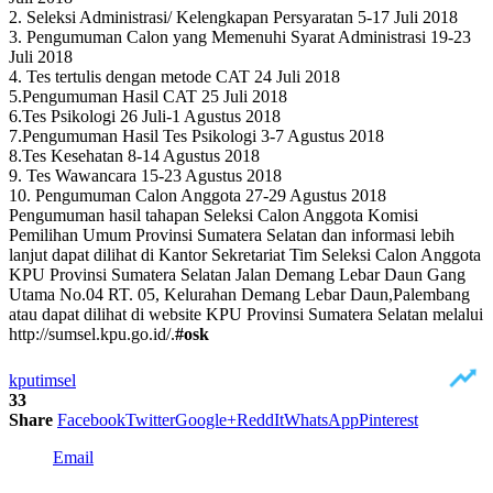
2. Seleksi Administrasi/ Kelengkapan Persyaratan 5-17 Juli 2018
3. Pengumuman Calon yang Memenuhi Syarat Administrasi 19-23
Juli 2018
4. Tes tertulis dengan metode CAT 24 Juli 2018
5.Pengumuman Hasil CAT 25 Juli 2018
6.Tes Psikologi 26 Juli-1 Agustus 2018
7.Pengumuman Hasil Tes Psikologi 3-7 Agustus 2018
8.Tes Kesehatan 8-14 Agustus 2018
9. Tes Wawancara 15-23 Agustus 2018
10. Pengumuman Calon Anggota 27-29 Agustus 2018
Pengumuman hasil tahapan Seleksi Calon Anggota Komisi
Pemilihan Umum Provinsi Sumatera Selatan dan informasi lebih
lanjut dapat dilihat di Kantor Sekretariat Tim Seleksi Calon Anggota
KPU Provinsi Sumatera Selatan Jalan Demang Lebar Daun Gang
Utama No.04 RT. 05, Kelurahan Demang Lebar Daun,Palembang
atau dapat dilihat di website KPU Provinsi Sumatera Selatan melalui
http://sumsel.kpu.go.id/.
#osk
kpu
timsel
33
Share
Facebook
Twitter
Google+
ReddIt
WhatsApp
Pinterest
Email