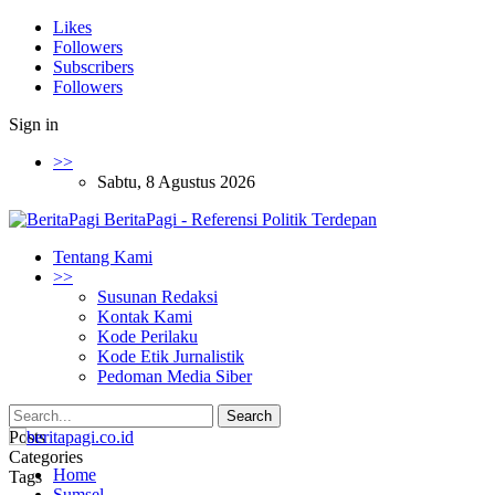
Likes
Followers
Subscribers
Followers
Sign in
>>
Sabtu, 8 Agustus 2026
BeritaPagi - Referensi Politik Terdepan
Tentang Kami
>>
Susunan Redaksi
Kontak Kami
Kode Perilaku
Kode Etik Jurnalistik
Pedoman Media Siber
Posts
Categories
Home
Tags
Sumsel