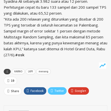
Syaidina Ali sebanyak 3.982 suara atau 12 persen.
Perhitungan cepat itu baru 133 sampel dari 200 sampel TPS
yang dilakukan, atau 65,52 persen.
“Kita ada 200 relawan yang diturunkan yang disebar di 200
TPS yang tersebar di seluruh kecamatan se Palembang.
Sampel margin of error sekitar 1 persen dengan metode
Multistage Random Sampling, dan kita maksimal 85 persen
batas akhirnya, karena yang punya kewenangan menang atau
kalah KPU,” katanya saat ditemui di Hotel Grand Duta, Rabu
(27/6).
#osk
HARNO
LKPI
menang
19
Share
Facebook
Twitter
Google+
ReddIt
WhatsApp
Pinterest
Email