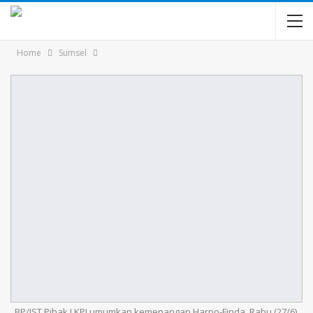
Home
Sumsel
BP/IST Pihak LKPI umumkan kemenangan Harno-Finda, Rabu (27/6).