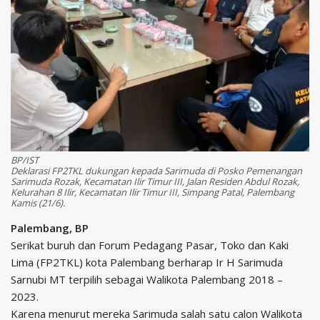
BP/IST
Deklarasi FP2TKL dukungan kepada Sarimuda di Posko Pemenangan
Sarimuda Rozak, Kecamatan Ilir Timur III, Jalan Residen Abdul Rozak,
Kelurahan 8 Ilir, Kecamatan Ilir Timur III, Simpang Patal, Palembang
Kamis (21/6).
Palembang, BP
Serikat buruh dan Forum Pedagang Pasar, Toko dan Kaki
Lima (FP2TKL) kota Palembang berharap Ir H Sarimuda
Sarnubi MT terpilih sebagai Walikota Palembang 2018 –
2023.
Karena menurut mereka Sarimuda salah satu calon Walikota