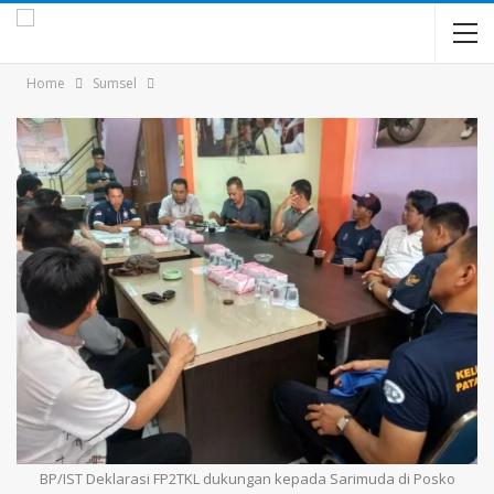
Home
Sumsel
BP/IST Deklarasi FP2TKL dukungan kepada Sarimuda di Posko