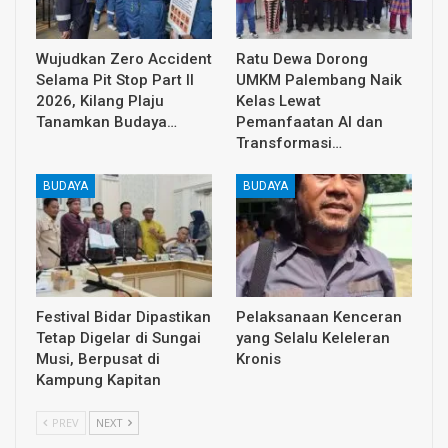
Wujudkan Zero Accident
Ratu Dewa Dorong
Selama Pit Stop Part II
UMKM Palembang Naik
2026, Kilang Plaju
Kelas Lewat
Tanamkan Budaya…
Pemanfaatan AI dan
Transformasi…
BUDAYA
BUDAYA
Festival Bidar Dipastikan
Pelaksanaan Kenceran
Tetap Digelar di Sungai
yang Selalu Keleleran
Musi, Berpusat di
Kronis
Kampung Kapitan
PREV
NEXT