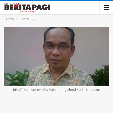
Home
Sumsel
BP/IST Komisioner KPU Palembang Abdul Karim Nasution