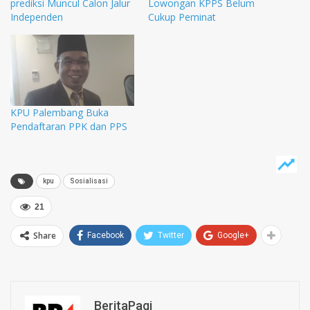
prediksi Muncul Calon Jalur
Lowongan KPPS Belum
Independen
Cukup Peminat
KPU Palembang Buka
Pendaftaran PPK dan PPS
kpu
Sosialisasi
21
Share
Facebook
Twitter
Google+
BeritaPagi